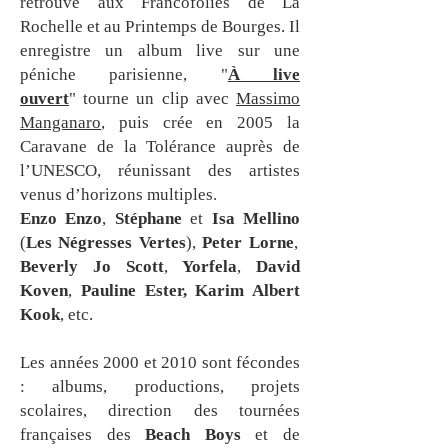
retrouve aux Francofolies de La
Rochelle et au Printemps de Bourges. Il
enregistre un album live sur une
péniche parisienne,
"
À live
ouvert
"
tourne un clip avec
Massimo
Manganaro
, puis crée en 2005 la
Caravane de la Tolérance auprès de
l’UNESCO, réunissant des artistes
venus d’horizons multiples.
Enzo Enzo
,
Stéphane
et
Isa Mellino
(
Les Négresses Vertes
),
Peter Lorne
,
Beverly Jo Scott
,
Yorfela
,
David
Koven
,
Pauline
Ester,
Karim Albert
Kook
, etc.
Les années 2000 et 2010 sont fécondes
: albums, productions, projets
scolaires, direction des tournées
françaises des
Beach Boys
et de