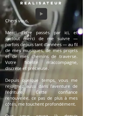
REALISATEUR
Chers vous,
Merci d’être passés par ici, et
surtout merci de me suivre —
parfois depuis tant d’années — au fil
de mes musiques, de mes projets
et de mes chemins de traverse.
Votre fidélité m’accompagne,
discrète et précieuse.
Depuis quelque temps, vous me
rejoignez aussi dans l’aventure de
l’écriture. Cette confiance
renouvelée, ce pas de plus à mes
côtés, me touchent profondément.
Que vous soyez là depuis