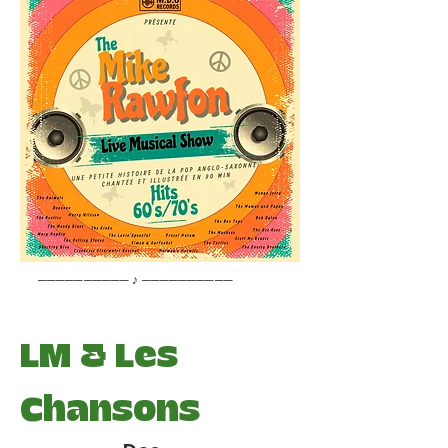
────────── ♪ ──────────
LM & Les
Chansons