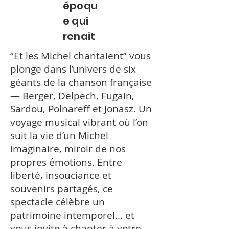
époqu
e qui
renait
“Et les Michel chantaient” vous
plonge dans l’univers de six
géants de la chanson française
— Berger, Delpech, Fugain,
Sardou, Polnareff et Jonasz. Un
voyage musical vibrant où l’on
suit la vie d’un Michel
imaginaire, miroir de nos
propres émotions. Entre
liberté, insouciance et
souvenirs partagés, ce
spectacle célèbre un
patrimoine intemporel… et
vous invite à chanter à votre