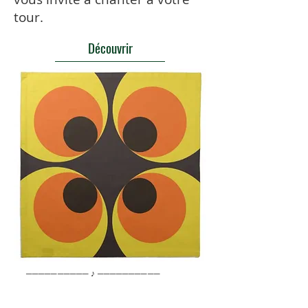
tour.
Découvrir
────────── ♪ ──────────